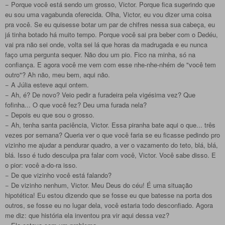
− Porque você está sendo um grosso, Victor. Porque fica sugerindo que
eu sou uma vagabunda oferecida. Olha, Victor, eu vou dizer uma coisa
pra você. Se eu quisesse botar um par de chifres nessa sua cabeça, eu
já tinha botado há muito tempo. Porque você sai pra beber com o Dedéu,
vai pra não sei onde, volta sei lá que horas da madrugada e eu nunca
faço uma pergunta sequer. Não dou um pio. Fico na minha, só na
confiança. E agora você me vem com esse nhe-nhe-nhém de "você tem
outro"? Ah não, meu bem, aqui não.
− A Júlia esteve aqui ontem.
− Ah, é? De novo? Veio pedir a furadeira pela vigésima vez? Que
fofinha... O que você fez? Deu uma furada nela?
− Depois eu que sou o grosso.
− Ah, tenha santa paciência, Victor. Essa piranha bate aqui o que... três
vezes por semana? Queria ver o que você faria se eu ficasse pedindo pro
vizinho me ajudar a pendurar quadro, a ver o vazamento do teto, blá, blá,
blá. Isso é tudo desculpa pra falar com você, Victor. Você sabe disso. E
o pior: você a-do-ra isso.
− De que vizinho você está falando?
− De vizinho nenhum, Victor. Meu Deus do céu! É uma situação
hipotética! Eu estou dizendo que se fosse eu que batesse na porta dos
outros, se fosse eu no lugar dela, você estaria todo desconfiado. Agora
me diz: que história ela inventou pra vir aqui dessa vez?