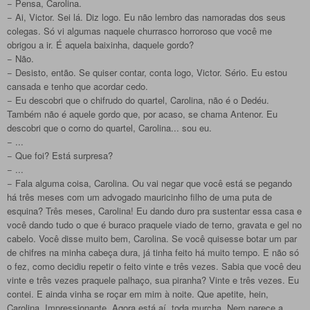
− Pensa, Carolina.
− Ai, Victor. Sei lá. Diz logo. Eu não lembro das namoradas dos seus
colegas. Só vi algumas naquele churrasco horroroso que você me
obrigou a ir. É aquela baixinha, daquele gordo?
− Não.
− Desisto, então. Se quiser contar, conta logo, Victor. Sério. Eu estou
cansada e tenho que acordar cedo.
− Eu descobri que o chifrudo do quartel, Carolina, não é o Dedéu.
Também não é aquele gordo que, por acaso, se chama Antenor. Eu
descobri que o corno do quartel, Carolina... sou eu.
− ...
− Que foi? Está surpresa?
− ...
− Fala alguma coisa, Carolina. Ou vai negar que você está se pegando
há três meses com um advogado mauricinho filho de uma puta de
esquina? Três meses, Carolina! Eu dando duro pra sustentar essa casa e
você dando tudo o que é buraco praquele viado de terno, gravata e gel no
cabelo. Você disse muito bem, Carolina. Se você quisesse botar um par
de chifres na minha cabeça dura, já tinha feito há muito tempo. E não só
o fez, como decidiu repetir o feito vinte e três vezes. Sabia que você deu
vinte e três vezes praquele palhaço, sua piranha? Vinte e três vezes. Eu
contei. E ainda vinha se roçar em mim à noite. Que apetite, hein,
Carolina. Impressionante. Agora está aí, toda murcha. Nem parece a