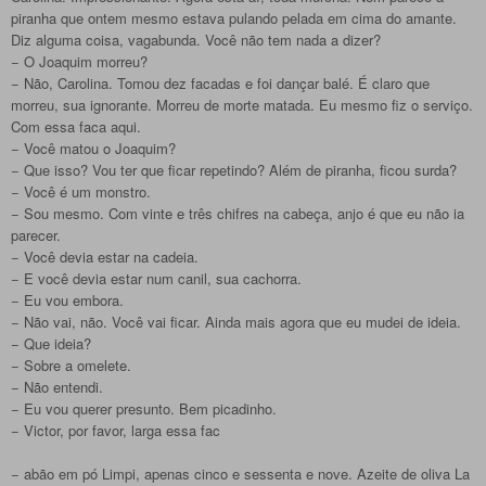
piranha que ontem mesmo estava pulando pelada em cima do amante.
Diz alguma coisa, vagabunda. Você não tem nada a dizer?
− O Joaquim morreu?
− Não, Carolina. Tomou dez facadas e foi dançar balé. É claro que
morreu, sua ignorante. Morreu de morte matada. Eu mesmo fiz o serviço.
Com essa faca aqui.
− Você matou o Joaquim?
− Que isso? Vou ter que ficar repetindo? Além de piranha, ficou surda?
− Você é um monstro.
− Sou mesmo. Com vinte e três chifres na cabeça, anjo é que eu não ia
parecer.
− Você devia estar na cadeia.
− E você devia estar num canil, sua cachorra.
− Eu vou embora.
− Não vai, não. Você vai ficar. Ainda mais agora que eu mudei de ideia.
− Que ideia?
− Sobre a omelete.
− Não entendi.
− Eu vou querer presunto. Bem picadinho.
− Victor, por favor, larga essa fac
− abão em pó Limpi, apenas cinco e sessenta e nove. Azeite de oliva La