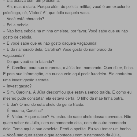
− Ela estava com um problema.
− Ah, mas é claro. Porque além de policial militar, você é um excelente
psicólogo, né, Victor? Ai, que ódio daquela vaca.
− Você está chorando?
− Foi a cebola.
− Não bota cebola na minha omelete, por favor. Você sabe que eu não
gosto de cebola.
− E você sabe que eu não gosto daquela vagabunda!
− E do namorado dela, Carolina? Você gosta do namorado da
vagabunda?
− Do que você está falando?
− É, Carolina, para sua surpresa, a Júlia tem namorado. Quer dizer, tinha.
E para sua informação, ela nunca veio aqui pedir furadeira. Ela contratou
uma investigação secreta.
− Investigação?
− Sim, Carolina. A Júlia desconfiou que estava sendo traída. E como eu
mesmo pude constatar, ela estava certa. O filho da mãe tinha outra.
− E daí? O mundo está cheio de gente traída.
− É mesmo, Carolina?
− É, Victor. E quer saber? Eu estou de saco cheio dessa conversa. Não
quero saber da Júlia, nem do namorado dela, nem da outra namorada
dele. Toma aqui a sua omelete. Perdi o apetite. Eu vou tomar um banho.
− Você não quer saber o que aconteceu com o namorado da Júlia,