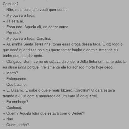
Carolina?
− Não, mas pelo jeito você quer contar.
− Me passa a faca.
− Já está aí.
− Essa não. Aquela ali, de cortar carne.
− Pra que?
− Me passa a faca, Carolina.
− Ai, minha Santa Terezinha, toma essa droga dessa faca. E diz logo o
que você quer dizer, pois eu quero tomar banho e dormir. Amanhã eu
tenho que acordar cedo.
− Obrigado. Bem, como eu estava dizendo, a Júlia tinha um namorado. E
eu disse
tinha
porque infelizmente ele foi achado morto hoje cedo.
− Morto?
− Esfaqueado.
− Que bizarro.
− É. Bizarro. E sabe o que é mais bizarro, Carolina? O cara estava
traindo a Júlia com a namorada de um cara lá do quartel.
− Eu conheço?
− Conhece.
− Quem? Aquela loira que estava com o Dedéu?
− Não.
− Quem então?