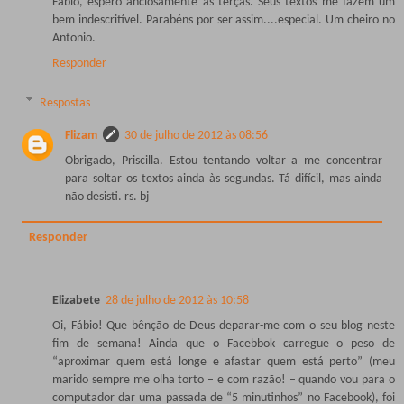
Fabio, espero anciosamente as terças. Seus textos me fazem um
bem indescritível. Parabéns por ser assim....especial. Um cheiro no
Antonio.
Responder
Respostas
Flizam
30 de julho de 2012 às 08:56
Obrigado, Priscilla. Estou tentando voltar a me concentrar
para soltar os textos ainda às segundas. Tá difícil, mas ainda
não desisti. rs. bj
Responder
Elizabete
28 de julho de 2012 às 10:58
Oi, Fábio! Que bênção de Deus deparar-me com o seu blog neste
fim de semana! Ainda que o Facebbok carregue o peso de
“aproximar quem está longe e afastar quem está perto” (meu
marido sempre me olha torto – e com razão! – quando vou para o
computador dar uma passada de “5 minutinhos” no Facebook), foi