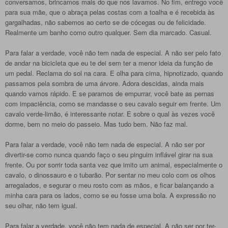
conversamos, brincamos mais do que nos lavamos. No fim, entrego você
para sua mãe, que o abraça pelas costas com a toalha e é recebida às
gargalhadas, não sabemos ao certo se de cócegas ou de felicidade.
Realmente um banho como outro qualquer. Sem dia marcado. Casual.
Para falar a verdade, você não tem nada de especial. A não ser pelo fato
de andar na bicicleta que eu te dei sem ter a menor ideia da função de
um pedal. Reclama do sol na cara. E olha para cima, hipnotizado, quando
passamos pela sombra de uma árvore. Adora descidas, ainda mais
quando vamos rápido. E se paramos de empurrar, você bate as pernas
com impaciência, como se mandasse o seu cavalo seguir em frente. Um
cavalo verde-limão, é interessante notar. E sobre o qual às vezes você
dorme, bem no meio do passeio. Mas tudo bem. Não faz mal.
Para falar a verdade, você não tem nada de especial. A não ser por
divertir-se como nunca quando faço o seu pinguim inflável girar na sua
frente. Ou por sorrir toda santa vez que imito um animal, especialmente o
cavalo, o dinossauro e o tubarão. Por sentar no meu colo com os olhos
arregalados, e segurar o meu rosto com as mãos, e ficar balançando a
minha cara para os lados, como se eu fosse uma bola. A expressão no
seu olhar, não tem igual.
Para falar a verdade, você não tem nada de especial. A não ser por ter-