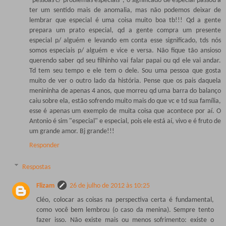
"pessoas c/ problemas especiais", o significado de especial passou a
ter um sentido mais de anomalia, mas não podemos deixar de
lembrar que especial é uma coisa muito boa tb!!! Qd a gente
prepara um prato especial, qd a gente compra um presente
especial p/ alguém e levando em conta esse significado, tds nós
somos especiais p/ alguém e vice e versa. Não fique tão ansioso
querendo saber qd seu filhinho vai falar papai ou qd ele vai andar.
Td tem seu tempo e ele tem o dele. Sou uma pessoa que gosta
muito de ver o outro lado da história. Pense que os pais daquela
menininha de apenas 4 anos, que morreu qd uma barra do balanço
caiu sobre ela, estão sofrendo muito mais do que vc e td sua família,
esse é apenas um exemplo de muita coisa que acontece por aí. O
Antonio é sim "especial" e especial, pois ele está aí, vivo e é fruto de
um grande amor. Bj grande!!!
Responder
Respostas
Flizam
26 de julho de 2012 às 10:25
Cléo, colocar as coisas na perspectiva certa é fundamental,
como você bem lembrou (o caso da menina). Sempre tento
fazer isso. Não existe mais ou menos sofrimento: existe o