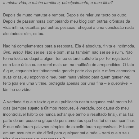
a minha vida, a minha família e, principalmente, o meu filho?
Depois de muito matutar e remoer. Depois de reler um texto ou outro.
Depois de passar horas comparando meu blog com outras crônicas da
vida íntima, escritas por outras pessoas, cheguei a uma conclusão nada
alentadora: sim, estou.
Não há complementos para a resposta. Ela é absoluta, finita e incômoda.
Sim, estou.
Não sei se isto é bom, mas também não sei se é ruim. Não
tenho ideia se daqui a algum tempo estarei satisfeito por ter registrado
esta fase única ou se serei mais um na multidão de arrependidos. O fato
é que, enquanto instintivamente grande parte dos pais e mães escondem
suas crias, eu exponho o meu bem mais valioso para quem quiser ver,
feito joia em uma vitrine, protegida apenas por uma fina – e quebrável –
lâmina de vidro.
A verdade é que o texto que eu publicaria nesta segunda está pronto há
dias (sempre sujeito a últimos retoques, é verdade, por causa do meu
incontrolável hábito de nunca achar que tenho o resultado final), mas faz
parte de um pequeno grupo de pensamentos que hesitei em compartilhar.
É que não foram palavras simples de expelir: foram agressivas. E tocam
em um assunto muito difícil para qualquer pai e mãe – será que o seu
filho é realmente um ser especial?