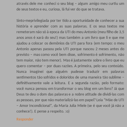
através dele me conheci o seu blog – algum amigo meu curtiu um
de seus textos e eu, curiosa, lá fui ver do que se tratava.
Sinto-meprivilegiada por ter tido a oportunidade de conhecer a sua
história e aprender com as suas palavras. E os seus textos me
remeteram não só à epoca da UTI do meu Antonio (meu filho de 3,5
anos anos é xará do seu!) mas também a um livro que li e que me
ajudou a colocar os demônios da UTI para fora (em tempo: o meu
Antonio apenas passou pela UTI porque nasceu 2 meses antes do
previsto – mas como você bem disse, sofrimento é sofrimento, não
tem maior, não tem menor). Mas é justamente sobre o livro que eu
quero comentar – por duas razões. A primeira, pelo seu conteúdo.
Nunca imaginei que alguém pudesse traduzir em palavras
sentimentos tão sofridos e doloridos de uma maneira tão sublime –
definitivamente vale a leitura. E a segunda razão, pelo formato:
você nunca pensou em transformar o seu blog em um livro? Já que
Deus te deu o dom das palavras e a nobre atitude de dividi-las com
as pessoas, por que não materializá-las em papel? Leia “Mãe de UTI
– Amor Incondicional”, da Maria Julia Miele (se é que você já não a
conhece!). E pense a respeito. :o)
Responder