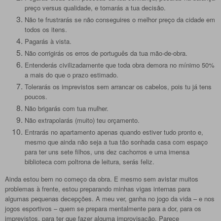
preço versus qualidade, e tomarás a tua decisão.
Não te frustrarás se não conseguires o melhor preço da cidade em
todos os itens.
Pagarás à vista.
Não corrigirás os erros de português da tua mão-de-obra.
Entenderás civilizadamente que toda obra demora no mínimo 50%
a mais do que o prazo estimado.
Tolerarás os imprevistos sem arrancar os cabelos, pois tu já tens
poucos.
Não brigarás com tua mulher.
Não extrapolarás (muito) teu orçamento.
Entrarás no apartamento apenas quando estiver tudo pronto e,
mesmo que ainda não seja a tua tão sonhada casa com espaço
para ter uns sete filhos, uns dez cachorros e uma imensa
biblioteca com poltrona de leitura, serás feliz.
Ainda estou bem no começo da obra. E mesmo sem avistar muitos
problemas à frente, estou preparando minhas vigas internas para
algumas pequenas decepções. A meu ver, ganha no jogo da vida – e nos
jogos esportivos – quem se prepara mentalmente para a dor, para os
imprevistos, para ter que fazer alguma improvisação.
Parece