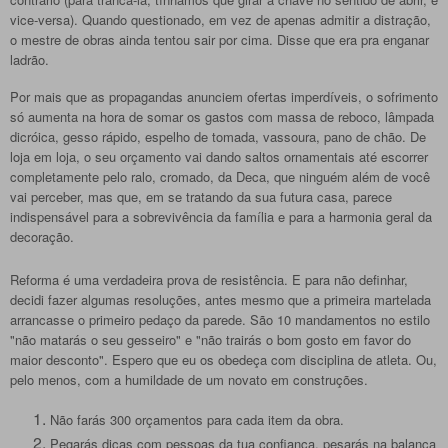
vice-versa). Quando questionado, em vez de apenas admitir a distração,
o mestre de obras ainda tentou sair por cima. Disse que era pra enganar
ladrão.
Por mais que as propagandas anunciem ofertas imperdíveis, o
sofrimento
só aumenta na hora de somar os gastos com massa de reboco, lâmpada
dicróica, gesso rápido, espelho de tomada, vassoura, pano de chão. De
loja em loja, o seu orçamento vai dando saltos ornamentais até escorrer
completamente pelo ralo, cromado, da Deca, que ninguém além de você
vai perceber, mas que, em se tratando da sua futura casa, parece
indispensável para a sobrevivência da família e para a harmonia geral da
decoração.
Reforma é uma verdadeira prova de resistência. E para não definhar,
decidi fazer algumas resoluções, antes mesmo que a primeira martelada
arrancasse o primeiro pedaço da parede. São 10 mandamentos no estilo
"não matarás o seu gesseiro" e "não trairás o bom gosto em favor do
maior desconto". Espero que eu os obedeça com disciplina de atleta. Ou,
pelo menos, com a humildade de um novato em construções.
Não farás 300 orçamentos para cada item da obra.
Pegarás dicas com pessoas da tua confiança, pesarás na balança