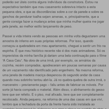
poderão ser úteis contra alguns indivíduos da construtora. Estou na
expectativa também que meu casamento sobreviva intacto a esta
pequena obra, e que as discordâncias sobre a cor da parede e sobre os
ganchos de pendurar toalha sejam amenas, e, principalmente, que a
gente consiga fazer a mudança antes que minha mulher queira me jogar
pela janela, ao melhor estilo lançamento de peso.
Passei a vida inteira vendo as pessoas em minha volta degustarem uma
amostra do inferno em suas próprias reformas. Por isso, quando
começou a quebradeira em meu apartamento, cheguei a sentir um frio na
espinha. É que meu histórico recente não é dos mais animadores. Só os
imprevistos da minha família já dariam uma bela continuação para o filme
“A Casa Caiu”. Na obra de uma irmã, por exemplo, os armários da
cozinha, recém comprados, apodreceram em poucas semanas por causa
de um vazamento não identificado pelo engenheiro. Na mesma reforma,
uma janela de madeira maciça despencou do segundo andar da casa
quando meu sobrinho tentou abri-la. Já no quebra-quebra de outra irmã, o
marceneiro – previamente pago – faliu antes de fabricar os móveis. Por
sorte já havia comprado o material. Além disso, o alinhamento do gesso
teve que ser refeito. E o piso, mal afixado, teve que ser completamente
recolocado. Ainda pequeno, na reforma de uma das casas em que vivi,
lembro que a fechadura da porta da frente havia sido instalada ao
contrário (para trancá-la, tínhamos que girar a chave no sentido de abrir, e