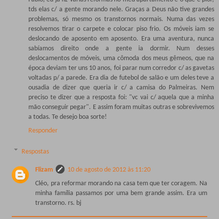
tds elas c/ a gente morando nele. Graças a Deus não tive grandes
problemas, só mesmo os transtornos normais. Numa das vezes
resolvemos tirar o carpete e colocar piso frio. Os móveis iam se
deslocando de aposento em aposento. Era uma aventura, nunca
sabíamos direito onde a gente ia dormir. Num desses
deslocamentos de móveis, uma cômoda dos meus gêmeos, que na
época deviam ter uns 10 anos, foi parar num corredor c/ as gavetas
voltadas p/ a parede. Era dia de futebol de salão e um deles teve a
ousadia de dizer que queria ir c/ a camisa do Palmeiras. Nem
preciso te dizer que a resposta foi: "vc vai c/ aquela que a minha
mão conseguir pegar". E assim foram muitas outras e sobrevivemos
a todas. Te desejo boa sorte!
Responder
Respostas
Flizam
10 de agosto de 2012 às 11:20
Cléo, pra reformar morando na casa tem que ter coragem. Na
minha família passamos por uma bem grande assim. Era um
transtorno. rs. bj