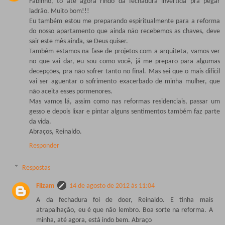
Fabinho, tô até agora rindo da fechadura invertida pra pegar
ladrão. Muito bom!!!
Eu também estou me preparando espiritualmente para a reforma
do nosso apartamento que ainda não recebemos as chaves, deve
sair este mês ainda, se Deus quiser.
Também estamos na fase de projetos com a arquiteta, vamos ver
no que vai dar, eu sou como você, já me preparo para algumas
decepções, pra não sofrer tanto no final. Mas sei que o mais difícil
vai ser aguentar o sofrimento exacerbado de minha mulher, que
não aceita esses pormenores.
Mas vamos lá, assim como nas reformas residenciais, passar um
gesso e depois lixar e pintar alguns sentimentos também faz parte
da vida.
Abraços, Reinaldo.
Responder
Respostas
Flizam
14 de agosto de 2012 às 11:04
A da fechadura foi de doer, Reinaldo. E tinha mais
atrapalhação, eu é que não lembro. Boa sorte na reforma. A
minha, até agora, está indo bem. Abraço