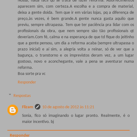
Nossa, nada fácil qd se trata de fazer reforma. Aborrecimentos
aparecem sim, com certeza.A escolha e a compra de material,
deixa a gente doida. Tem que ir em várias lojas, pq a diferença de
preço,às vezes, é bem grande.A gente nunca gasta aquilo que
previu, sempre ultrapassa. Tem que ter paciência pra lidar com os
profissionais da obra, que nem sempre são tão profissionais qt
deveriam.Com fé, calma e na esperança de que td fique do jeitinho
que a gente pensou, um dia a reforma acaba (sempre ultrapassa o
prazo inicial) e aí sim, a alegria volta a reinar, só de ver que a
bagunça, o transtorno e os imprevistos deram vez, a um lugar
gostoso, novo e aconchegante, vale a pena se aventurar numa
reforma.
Boa sorte pra vc
Responder
Respostas
Flizam
10 de agosto de 2012 às 11:21
Sonia, fico só imaginando o lugar pronto. Realmente, é o
maior incentivo. bj
Responder