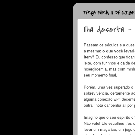
TERÇA-FEIRA, 18 DE OUTUBR
Ilha deserta -
Passam os séculos e a questã
a mesma:
o que você levar
item?
Eu confesso que ficar
leite, com furinhos e calda d
hiperglicemia, mas com minha
seu momento final.
Porém, uma vez superado o 
sobrevivência, certamente a
alguma conexão wi-fi decente
outra ilhota caribenha ali por 
Imagino que o seu espírito cr
Não vale! Ele escolheu três 
levar um maçarico, um jogo d