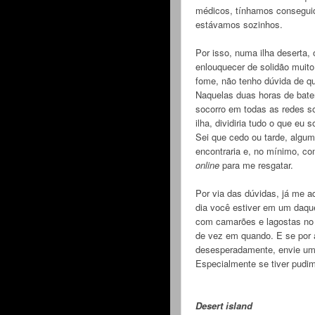
médicos, tínhamos conseguid
estávamos sozinhos.
Por isso, numa ilha deserta,
enlouquecer de solidão muito
fome, não tenho dúvida de q
Naquelas duas horas de bater
socorro em todas as redes so
ilha, dividiria tudo o que eu 
Sei que cedo ou tarde, algum
encontraria e, no mínimo, 
online
para me resgatar.
Por via das dúvidas, já me a
dia você estiver em um daqu
com camarões e lagostas n
de vez em quando. E se por 
desesperadamente, envie um d
Especialmente se tiver pudim 
Desert island