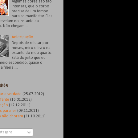
Algumas dores são tão
intensas, que o corpo
precisa de um tempo
para se manifestar. Elas
revelam no instante da
. Não chegam ...
Antecipação
Depois de relutar por
meses, miro o livro na
estante do meu quarto.
Está do jeito que eu
 meio escondido, quase o
 fileira, ...
IDOS
lar a verdade
(25.07.2012)
fante
(16.01.2012)
pação
(12.12.2011)
s para ler
(09.11.2011)
s não choram
(31.10.2011)
stagens