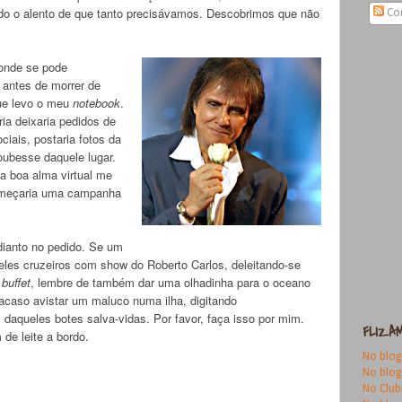
o o alento de que tanto precisávamos. Descobrimos que não
Co
 onde se pode
 antes de morrer de
ue levo o meu
notebook
.
ia deixaria pedidos de
ciais, postaria fotos da
soubesse daquele lugar.
a boa alma virtual me
começaria uma campanha
dianto no pedido. Se um
eles cruzeiros com show do Roberto Carlos, deleitando-se
o
buffet
, lembre de também dar uma olhadinha para o oceano
acaso avistar um maluco numa ilha, digitando
aqueles botes salva-vidas. Por favor, faça isso por mim.
FLIZAM
de leite a bordo.
No blog
No blo
No Club