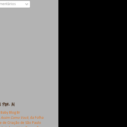
mentários
 POR AÍ
 Baby Blog Br
g
Assim Como Você
, da Folha
e de Criação de São Paulo