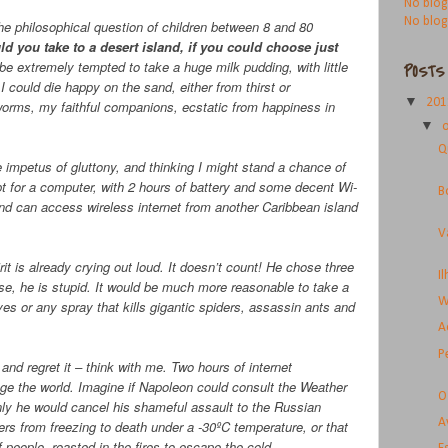
No blog
No blog
e philosophical question of children between 8 and 80
d you take to a desert island, if you could choose just
be extremely tempted to take a huge milk pudding, with little
POSTS
 could die happy on the sand, either from thirst or
▼
20
orms, my faithful companions, ecstatic from happiness in
▼
Q
 impetus of gluttony, and thinking I might stand a chance of
opt for a computer, with 2 hours of battery and some decent Wi-
B
and can access wireless internet from another Caribbean island
V
irit is already crying out loud. It doesn’t count! He chose three
I
se, he is stupid. It would be much more reasonable to take a
W
ves or any spray that kills gigantic spiders, assassin ants and
A
P
nd regret it – think with me. Two hours of internet
ge the world. Imagine if Napoleon could consult the Weather
O
nly he would cancel his shameful assault to the Russian
A
iers from freezing to death under a -30ºC temperature, or that
 people, roasted in the fires to escape the cold.