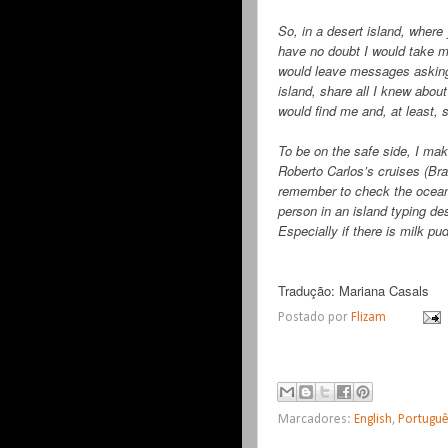
So, in a desert island, where
have no doubt I would take my
would leave messages asking f
island, share all I knew about
would find me and, at least, 
To be on the safe side, I mak
Roberto Carlos’s cruises (Braz
remember to check the ocean 
person in an island typing des
Especially if there is milk pu
Tradução: Mariana Casals
Postado por
Flizam
Marcadores:
English
,
Portugu