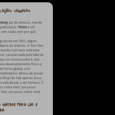
IZAÇÕES: SEGUNDAS
udwig:
pai do Antonio, marido
publicitário.
Flizam
é um
, sem razão nem por quê.
og nasceu em 2011, alguns
epois do Antonio. O Tom Tom
o mundo com uma síndrome
e, caracterizada pela falta de
aço no cromossomo 6. Isto
 seu devenvolvimento físico e
de forma global, com
etimentos difíceis de prever.
o blog não fala apenas disso.
 a vida de pai, o ser humano. É
co sobre mim, um pouco
 Tom, um pouco sobre você.
À VONTADE PARA LER E
TAR