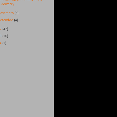
státuas não choram - Statues
don't cry
novembro
(6)
dezembro
(4)
12
(42)
13
(10)
14
(1)