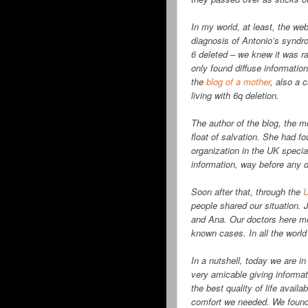
In my world, at least, the w
diagnosis of Antonio’s syndr
6 deleted – we knew it was r
only found diffuse information
the
blog of a mother
, also a 
living with 6q deletion.
The author of the blog, the mo
float of salvation. She had f
organization in the UK speci
information, way before any do
Soon after that, through the
people shared our situation. 
and Ana. Our doctors here men
known cases. In all the world’
In a nutshell, today we are i
very amicable giving informat
the best quality of life avail
comfort we needed. We found