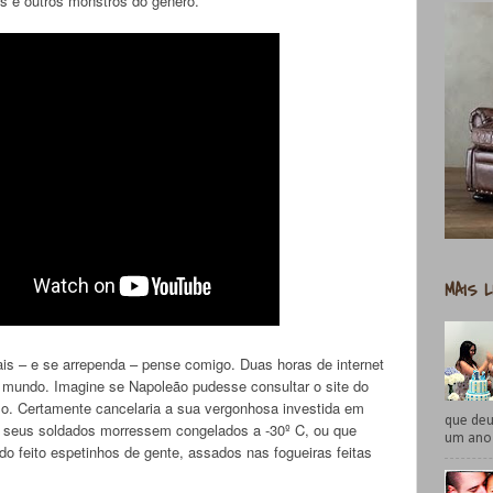
s e outros monstros do gênero.
MAIS L
is – e se arrependa – pense comigo. Duas horas de internet
o mundo. Imagine se Napoleão pudesse consultar o site do
o. Certamente cancelaria a sua vergonhosa investida em
que deu
 que seus soldados morressem congelados a -30º C, ou que
um ano 
 feito espetinhos de gente, assados nas fogueiras feitas