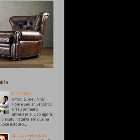
IDOS
O primeiro
Antonio, meu filho,
Hoje é seu aniversário.
O seu primeiro
aniversário. E só agora,
 o exato instante em que há
você estouro...
Coração entreguista