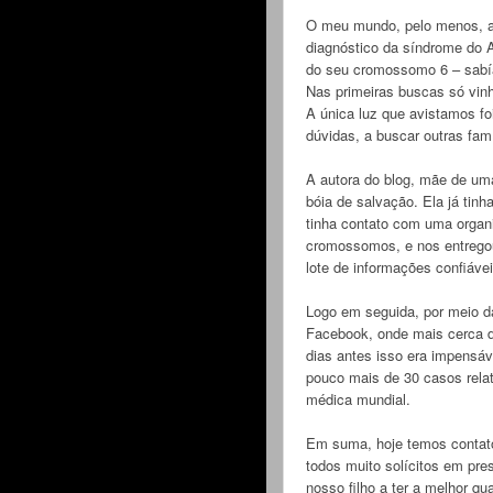
O meu mundo, pelo menos, a
diagnóstico da síndrome do A
do seu cromossomo 6 – sabí
Nas primeiras buscas só vinh
A única luz que avistamos fo
dúvidas, a buscar outras fam
A autora do blog, mãe de um
bóia de salvação. Ela já tinh
tinha contato com uma organi
cromossomos, e nos entregou
lote de informações confiáve
Logo em seguida, por meio 
Facebook, onde mais cerca 
dias antes isso era impensá
pouco mais de 30 casos rela
médica mundial.
Em suma, hoje temos contato
todos muito solícitos em pres
nosso filho a ter a melhor qu