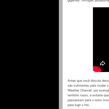
gigantes, formigas assassina
Antes que você discuta dema
são suficientes para mudar 
Weather Channel, por exempl
território russo, e evitaria
passassem para o outro mundo
para fugir o frio.