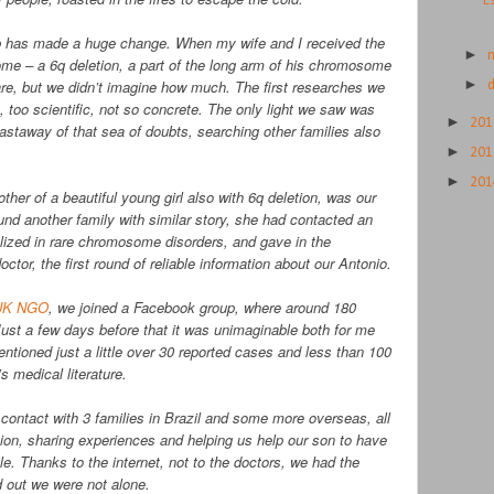
E
eb has made a huge change. When my wife and I received the
►
ome – a 6q deletion, a part of the long arm of his chromosome
►
are, but we didn’t imagine how much. The first researches we
, too scientific, not so concrete. The only light we saw was
►
20
castaway of that sea of doubts, searching other families also
►
20
►
20
ther of a beautiful young girl also with 6q deletion, was our
ound another family with similar story, she had contacted an
alized in rare chromosome disorders, and gave in the
ctor, the first round of reliable information about our Antonio.
UK NGO
, we joined a Facebook group, where around 180
Just a few days before that it was unimaginable both for me
tioned just a little over 30 reported cases and less than 100
s medical literature.
n contact with 3 families in Brazil and some more overseas, all
ion, sharing experiences and helping us help our son to have
able. Thanks to the internet, not to the doctors, we had the
 out we were not alone.