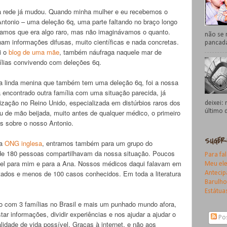
 rede já mudou. Quando minha mulher e eu recebemos o
ntonio – uma deleção 6q, uma parte faltando no braço longo
amos que era algo raro, mas não imaginávamos o quanto.
não se 
am informações difusas, muito científicas e nada concretas.
pancada
i o
blog de uma mãe
, também náufraga naquele mar de
ílias convivendo com deleções 6q.
a linda menina que também tem uma deleção 6q, foi a nossa
a encontrado outra família com uma situação parecida, já
zação no Reino Unido, especializada em distúrbios raros dos
deixei:
 de mão beijada, muito antes de qualquer médico, o primeiro
último da
is sobre o nosso Antonio.
SUGER
da
ONG inglesa
, entramos também para um grupo do
de 180 pessoas compartilhavam da nossa situação. Poucos
Para fa
vel para mim e para a Ana. Nossos médicos daqui falavam em
Meu ele
tados e menos de 100 casos conhecidos. Em toda a literatura
Anteci
Barulho
Estátua
 com 3 famílias no Brasil e mais um punhado mundo afora,
tar informações, dividir experiências e nos ajudar a ajudar o
Po
alidade de vida possível. Graças à internet, e não aos