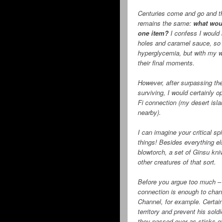
Centuries come and go and th
remains the same:
what woul
one item?
I confess I would 
holes and caramel sauce, so I
hyperglycemia, but with my w
their final moments.
However, after surpassing the
surviving, I would certainly 
Fi connection (my desert isl
nearby).
I can imagine your critical sp
things! Besides everything el
blowtorch, a set of Ginsu kni
other creatures of that sort.
Before you argue too much – a
connection is enough to chan
Channel, for example. Certai
territory and prevent his sold
they passed over as sticks of