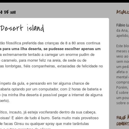
O DE 2011
ATUAL
 Desert island
Fábio L
da Ana, 
apelido
o filosófica preferida das crianças de 8 a 80 anos continua
Este bl
ia para uma ilha deserta, se pudesse escolher apenas um
meses d
ia extremamente tentado a carregar um enorme pudim de
veio a
e caramelo, para morrer feliz na areia, de sede ou de
sem nom
s lombrigas, fiéis companheiras, extasiadas de felicidade no
um ped
afeta o
mental 
ímpeto da gula, e pensando em ter alguma chance de
comprom
Porém, 
cabaria optando por um computador, com 2 horas de bateria e
É sobre
 (na minha ilha deserta é possível pegar a internet de alguma
um pou
perto).
sobre o
ítico, incauto, já esteja vociferando dentro da sua cabeça.
FIQUE 
coisas! E além de tudo é burro. Seria muito mais proveitoso
e facas Ginsu ou qualquer spray que mate tarântulas
COMEN