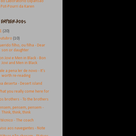
 do Laboratório Expansão
 Pot-Pourri da Karen
 EMPOEIRADOS
11
(20)
outubro
(10)
uerido filho, ou filha - Dear
son or daughter
on Jovi e Men in Black - Bon
Jovi and Men in Black
ale a pena ler de novo - It’s
worth re-reading
lha deserta - Desert island
hat you really come here for
os brothers - To the brothers
ensem, pensem, pensem -
Think, think, think
 técnico - The coach
viso aos navegantes - Note